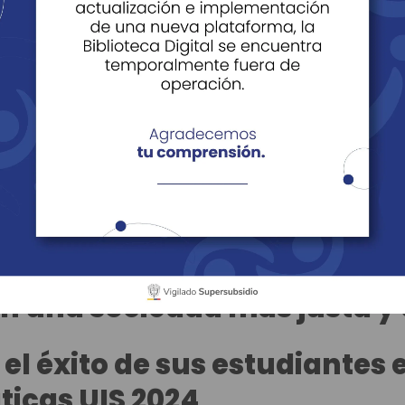
ias y artículos
Filtrar
n una sociedad más justa y 
el éxito de sus estudiantes 
icas UIS 2024