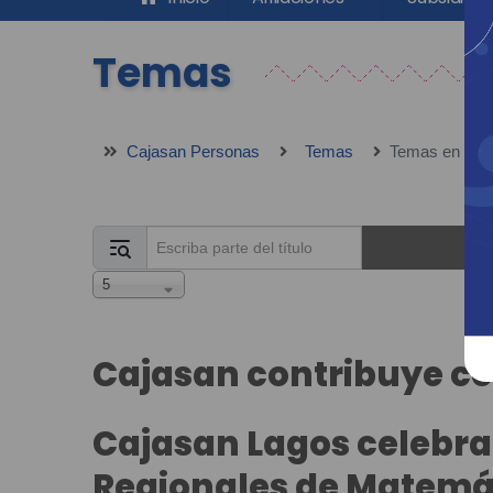
Temas
Cajasan Personas
Temas
Temas en notic
Escriba parte del título
Mostrar #
5
Cajasan contribuye co
Cajasan Lagos celebra 
Regionales de Matemát