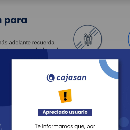
 para
 más adelante recuerda
uentra encima del logo de
Personas
Revista Fácil Vivir
Agéndate
Noticias
Recreación
Educación
Cultura