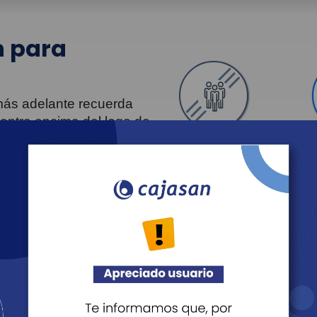
 para
 más adelante recuerda
uentra encima del logo de
Personas
Revista Fácil Vivir
Agéndate
Noticias
Recreación
Educación
Cultura