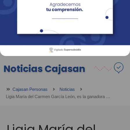
Empresas
Corporativo
Personas
Revista Fácil Vivir
Sedes
Directorio
Servicios En Línea
Noticias Cajasan
Cajasan Personas
Noticias
Ligia María del Carmen García León, es la ganadora de Mujer Cajasan 2024
Ligia María del