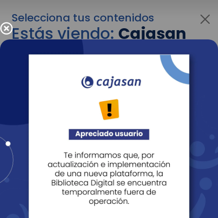
Selecciona tus contenidos
Estás viendo:
Cajasan
para personas
Para cambiar al contenido de tu interés más
adelante recuerda utilizar el menú
desplegable que se encuentra encima del
logo de Cajasan.
Entendido
Personas
Empresas
Corporativo