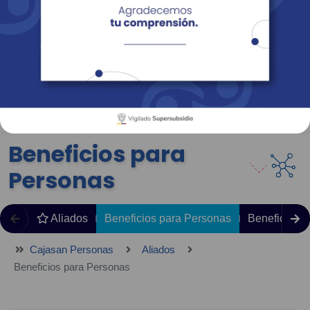
Empresas
Corporativo
Personas
Revista Fácil Vivir
Sedes
Directorio
Servicios En Línea
Beneficios para
Personas
Aliados
Beneficios para Personas
Beneficios 
Cajasan Personas
Aliados
Beneficios para Personas