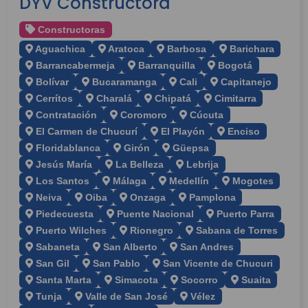
DYV Constructora
Constructoras
Aguachica
Aratoca
Barbosa
Barichara
Barrancabermeja
Barranquilla
Bogotá
Bolívar
Bucaramanga
Cali
Capitanejo
Cerrítos
Charalá
Chipatá
Cimitarra
Contratación
Coromoro
Cúcuta
El Carmen de Chucurí
El Playón
Enciso
Floridablanca
Girón
Güepsa
Jesús María
La Belleza
Lebrija
Los Santos
Málaga
Medellín
Mogotes
Neiva
Oiba
Onzaga
Pamplona
Piedecuesta
Puente Nacional
Puerto Parra
Puerto Wilches
Rionegro
Sabana de Torres
Sabaneta
San Alberto
San Andres
San Gil
San Pablo
San Vicente de Chucuri
Santa Marta
Simacota
Socorro
Suaita
Tunja
Valle de San José
Vélez