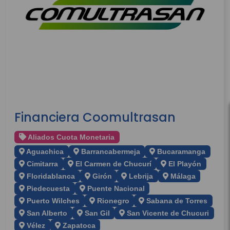
Financiera Coomultrasan
Aliados Cuota Monetaria
Aguachica
Barrancabermeja
Bucaramanga
Cimitarra
El Carmen de Chucurí
El Playón
Floridablanca
Girón
Lebrija
Málaga
Piedecuesta
Puente Nacional
Puerto Wilches
Rionegro
Sabana de Torres
San Alberto
San Gil
San Vicente de Chucuri
Vélez
Zapatoca