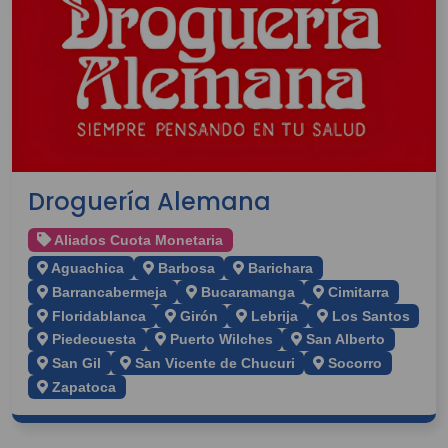
Droguería Alemana
Aliados Cuota Monetaria
Aguachica
Barbosa
Barichara
Barrancabermeja
Bucaramanga
Cimitarra
Floridablanca
Girón
Lebrija
Los Santos
Piedecuesta
Puerto Wilches
San Alberto
San Gil
San Vicente de Chucuri
Socorro
Zapatoca