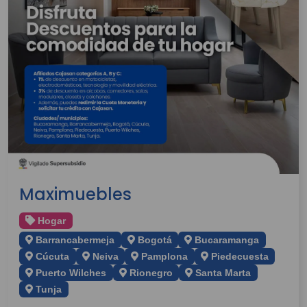
Maximuebles
Hogar
Barrancabermeja
Bogotá
Bucaramanga
Cúcuta
Neiva
Pamplona
Piedecuesta
Puerto Wilches
Rionegro
Santa Marta
Tunja