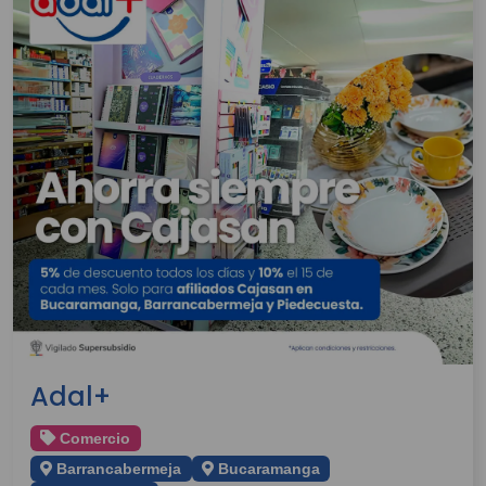
Adal+
Comercio
Barrancabermeja
Bucaramanga