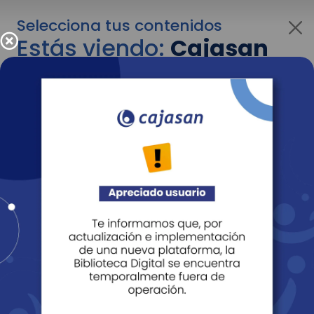
Selecciona tus contenidos
Estás viendo:
Cajasan
para personas
Para cambiar al contenido de tu interés más
adelante recuerda utilizar el menú
desplegable que se encuentra encima del
logo de Cajasan.
Entendido
Personas
Empresas
Corporativo