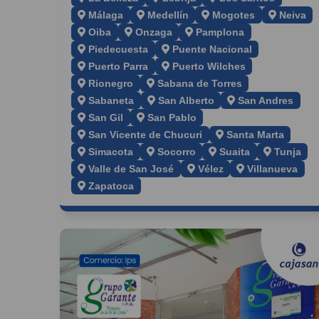
Málaga
Medellín
Mogotes
Neiva
Oiba
Onzaga
Pamplona
Piedecuesta
Puente Nacional
Puerto Parra
Puerto Wilches
Rionegro
Sabana de Torres
Sabaneta
San Alberto
San Andres
San Gil
San Pablo
San Vicente de Chucuri
Santa Marta
Simacota
Socorro
Suaita
Tunja
Valle de San José
Vélez
Villanueva
Zapatoca