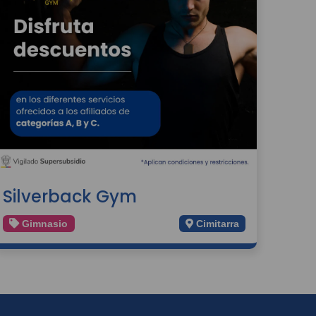
Silverback Gym
Gimnasio
Cimitarra