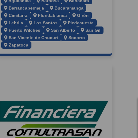
Aguachica
Barbosa
Barichara
Barrancabermeja
Bucaramanga
Cimitarra
Floridablanca
Girón
Lebrija
Los Santos
Piedecuesta
Puerto Wilches
San Alberto
San Gil
San Vicente de Chucuri
Socorro
Zapatoca