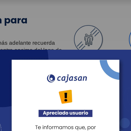
 para
 más adelante recuerda
uentra encima del logo de
Personas
Revista Fácil Vivir
Agéndate
Noticias
Recreación
Educación
Cultura