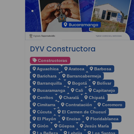
DYV Constructora
Constructoras
Aguachica
Aratoca
Barbosa
Barichara
Barrancabermeja
Barranquilla
Bogotá
Bolívar
Bucaramanga
Cali
Capitanejo
Cerrítos
Charalá
Chipatá
Cimitarra
Contratación
Coromoro
Cúcuta
El Carmen de Chucurí
El Playón
Enciso
Floridablanca
Girón
Güepsa
Jesús María
La Belleza
Lebrija
Los Santos