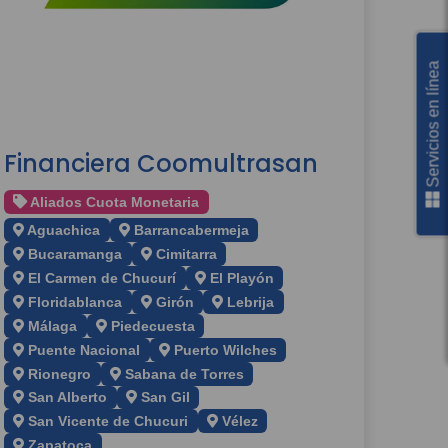
Servicios en línea
Financiera Coomultrasan
Aliados Cuota Monetaria
Aguachica
Barrancabermeja
Bucaramanga
Cimitarra
El Carmen de Chucurí
El Playón
Floridablanca
Girón
Lebrija
Málaga
Piedecuesta
Puente Nacional
Puerto Wilches
Rionegro
Sabana de Torres
San Alberto
San Gil
San Vicente de Chucuri
Vélez
Zapatoca