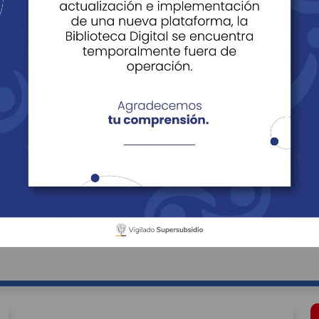
rsonas
ios para Personas
Beneficios para Empre
ara Personas
cipios
Sector Económico
Buscar