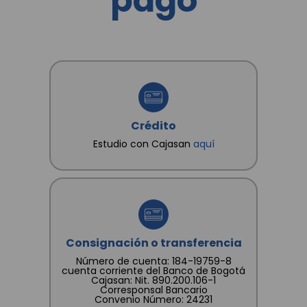
pago
DE SUBSIDIO FAMILIAR "CAJASAN" les dé
tratamiento conforme a las finalidades
consignadas en la Política.
Crédito
Estudio con Cajasan
aquí
Consignación o transferencia
Número de cuenta: 184-19759-8
cuenta corriente del Banco de Bogotá
Cajasan: Nit. 890.200.106-1
Corresponsal Bancario
Convenio Número: 24231