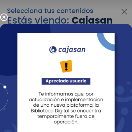
Selecciona tus contenidos
Estás viendo:
Cajasan
para personas
Para cambiar al contenido de tu interés más
adelante recuerda utilizar el menú
desplegable que se encuentra encima del
logo de Cajasan.
Entendido
Personas
Empresas
Corporativo