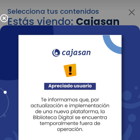
Selecciona tus contenidos
Estás viendo:
Cajasan
para personas
Para cambiar al contenido de tu interés más
adelante recuerda utilizar el menú
desplegable que se encuentra encima del
logo de Cajasan.
Entendido
Personas
Empresas
Corporativo