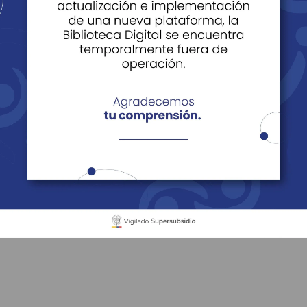
es
e Datos
Derechos y Deberes de los Afiliados, Beneficiarios y
reguntas Frecuentes
catorias
 es banca ética?