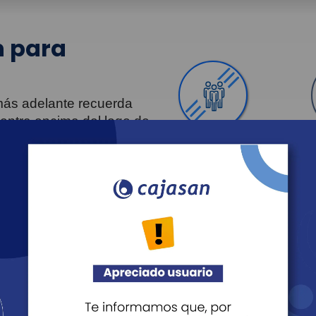
 para
 más adelante recuerda
uentra encima del logo de
Personas
Revista Fácil Vivir
Agéndate
Noticias
Recreación
Educación
Cultura