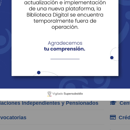
es
e Datos
Derechos y Deberes de los Afiliados, Beneficiarios y
reguntas Frecuentes
orias
cia de Empleo
Afili
iaciones Independientes y Pensionados
Cent
ocatorias
Créd