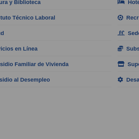
ra y Biblioteca
Hote
tuto Técnico Laboral
Recre
ud
Sede
cios en Línea
Subsi
idio Familiar de Vivienda
Supe
idio al Desempleo
Desar