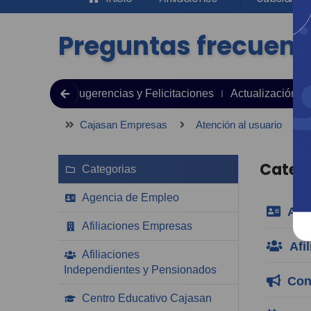
Preguntas frecuent
jas, Reclamos Sugerencias y Felicitaciones
Actualización d
Cajasan Empresas
Atención al usuario
P
Categ
Categorias
Agencia de Empleo
Agen
Afiliaciones Empresas
Afil
Afiliaciones
Independientes y Pensionados
Conv
Centro Educativo Cajasan