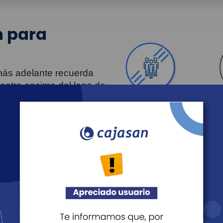
 para
 más adelante recuerda
uentra encima del logo de
Personas
Revista Fácil Vivir
Agéndate
Noticias
Recreación
Educación
Cultura