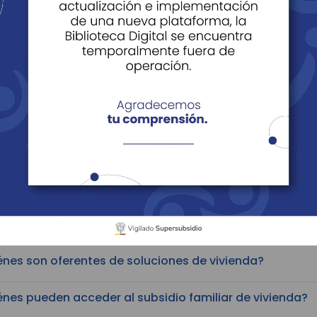
es
e Datos
Derechos y Deberes de los Afiliados, Beneficiarios y
reguntas Frecuentes
io Familiar de Vivienda
ertenezco a un hogar en condición de desplazamiento o
icio adicional?
énes son oferentes de soluciones de vivienda?
nes pueden acceder al subsidio familiar de vivienda?