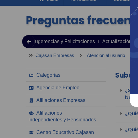
Preguntas frecuent
jas, Reclamos Sugerencias y Felicitaciones
Actualización d
Cajasan Empresas
Atención al usuario
P
Subsid
Categorias
Agencia de Empleo
¿Si p
benef
Afiliaciones Empresas
¿Qui
Afiliaciones
Independientes y Pensionados
¿Quié
Centro Educativo Cajasan