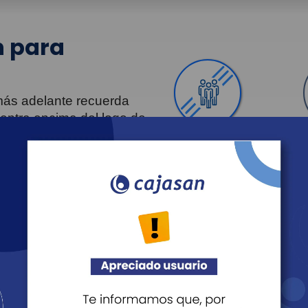
 para
 más adelante recuerda
uentra encima del logo de
Personas
Revista Fácil Vivir
Agéndate
Noticias
Recreación
Educación
Cultura