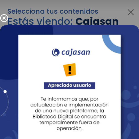
Selecciona tus contenidos
Estás viendo:
Cajasan
para empresas
Para cambiar al contenido de tu interés más
adelante recuerda utilizar el menú
desplegable que se encuentra encima del
logo de Cajasan.
Entendido
Personas
Empresas
Corporativo