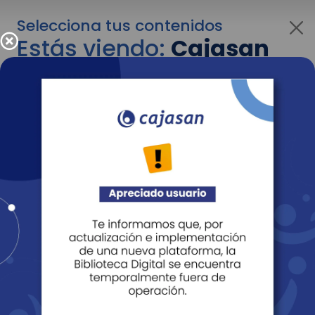
Selecciona tus contenidos
Estás viendo:
Cajasan
para personas
Para cambiar al contenido de tu interés más
adelante recuerda utilizar el menú
desplegable que se encuentra encima del
logo de Cajasan.
Entendido
Personas
Empresas
Corporativo