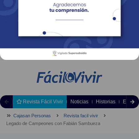
Empresas
Corporativo
Personas
Revista Fácil Vivir
Sedes
Directorio
Servicios En Línea
Revista Fácil Vivir
Noticias
Historias
Editori
Cajasan Personas
Revista facil vivir
Legado de Campeones con Fabián Sambueza