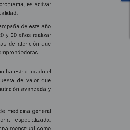
l programa, es activar
calidad.
 campaña de este año
20 y 60 años realizar
tas de atención que
y emprendedoras
an ha estructurado el
uesta de valor que
nutrición avanzada y
de medicina general
ía especializada,
copa menstrual como