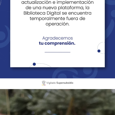
Noticias
Historias
Edi
er Vital” - el compromiso de Cajasan con la salud femenina