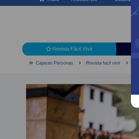
Revista Fácil Vivir
Cajasan Personas
Revista facil vivir
“Muj