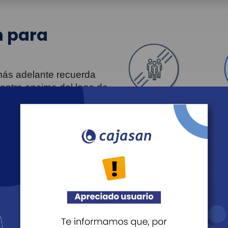
 para
 más adelante recuerda
uentra encima del logo de
Personas
Revista Fácil Vivir
Agéndate
Noticias
Recreación
Educación
Cultura