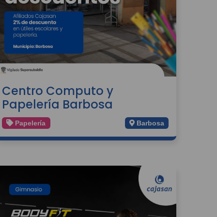
Centro Computo y
Papelería Barbosa
Papelería
Barbosa