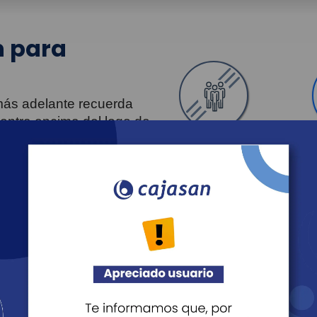
 para
 más adelante recuerda
uentra encima del logo de
Personas
Revista Fácil Vivir
Agéndate
Noticias
Recreación
Educación
Cultura