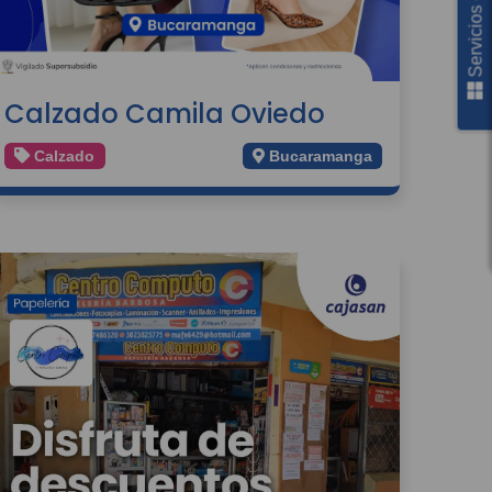
Servicios en línea
Calzado Camila Oviedo
Calzado
Bucaramanga