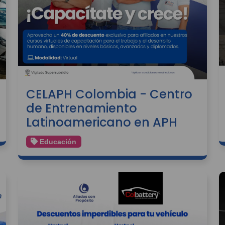
CELAPH Colombia - Centro
de Entrenamiento
Latinoamericano en APH
Educación