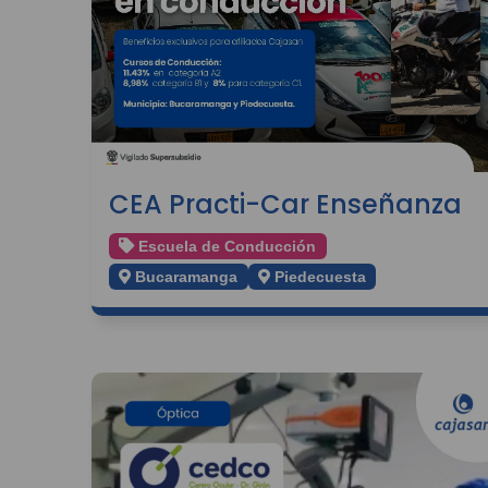
CEA Practi-Car Enseñanza
Escuela de Conducción
Bucaramanga
Piedecuesta