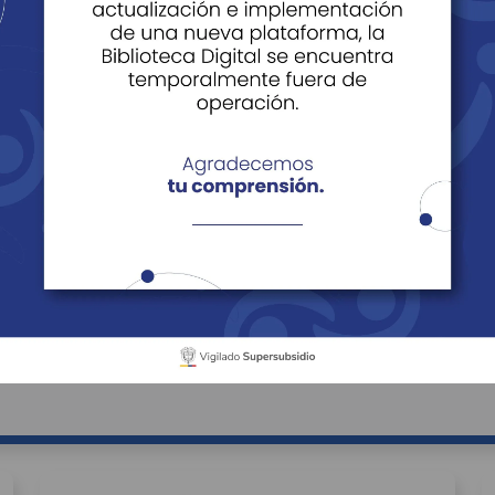
rsonas
ios para Personas
Beneficios para Empre
ara Personas
cipios
Sector Económico
Buscar