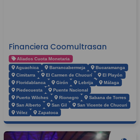
Financiera Coomultrasan
Aliados Cuota Monetaria
Aguachica
Barrancabermeja
Bucaramanga
Cimitarra
El Carmen de Chucurí
El Playón
Floridablanca
Girón
Lebrija
Málaga
Piedecuesta
Puente Nacional
Puerto Wilches
Rionegro
Sabana de Torres
San Alberto
San Gil
San Vicente de Chucuri
Vélez
Zapatoca