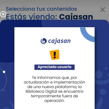
Selecciona tus contenidos
Estás viendo:
Cajasan
para personas
Para cambiar al contenido de tu interés más
adelante recuerda utilizar el menú
desplegable que se encuentra encima del
logo de Cajasan.
Entendido
Personas
Empresas
Corporativo