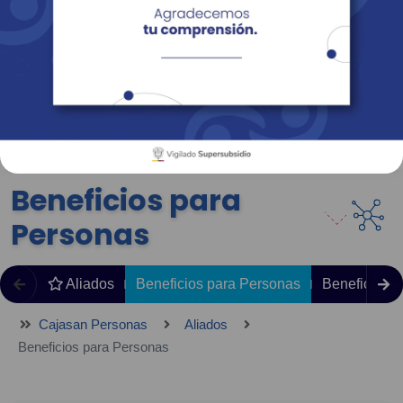
Empresas
Corporativo
Personas
Revista Fácil Vivir
Sedes
Directorio
Servicios En Línea
Beneficios para
Personas
Aliados
Beneficios para Personas
Beneficios 
Cajasan Personas
Aliados
Beneficios para Personas